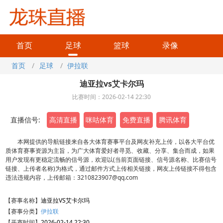
首页
足球
篮球
录像
首页
/
足球
/
伊拉联
迪亚拉vs艾卡尔玛
比赛时间：2026-02-14 22:30
直播信号:
高清直播
咪咕体育
免费直播
腾讯体育
本网提供的导航链接来自各大体育赛事平台及网友补充上传，以各大平台优
质体育赛事资源为主旨，为广大体育爱好者寻觅、收藏、分享、集合而成，如果
用户发现有更稳定流畅的信号源，欢迎以(当前页面链接、信号源名称、比赛信号
链接、上传者名称)为格式，通过邮件方式上传相关链接，网友上传链接不得包含
违法违规内容，上传邮箱：3210823907@qq.com
【赛事名称】
迪亚拉VS艾卡尔玛
【赛事分类】
伊拉联
【开赛时间】
2026-02-14 22:30