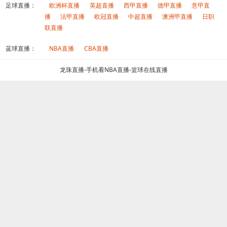
足球直播：
欧洲杯直播
英超直播
西甲直播
德甲直播
意甲直
播
法甲直播
欧冠直播
中超直播
澳洲甲直播
日职
联直播
蓝球直播：
NBA直播
CBA直播
龙珠直播-手机看NBA直播-篮球在线直播