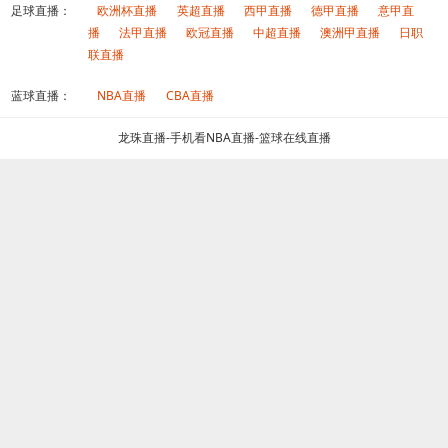
足球直播：
欧洲杯直播
英超直播
西甲直播
德甲直播
意甲直
播
法甲直播
欧冠直播
中超直播
澳洲甲直播
日职
联直播
蓝球直播：
NBA直播
CBA直播
龙珠直播-手机看NBA直播-篮球在线直播