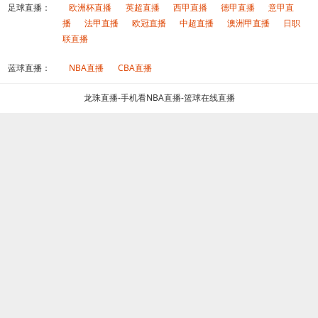
足球直播：
欧洲杯直播
英超直播
西甲直播
德甲直播
意甲直
播
法甲直播
欧冠直播
中超直播
澳洲甲直播
日职
联直播
蓝球直播：
NBA直播
CBA直播
龙珠直播-手机看NBA直播-篮球在线直播