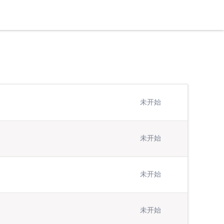
未开始
未开始
未开始
未开始