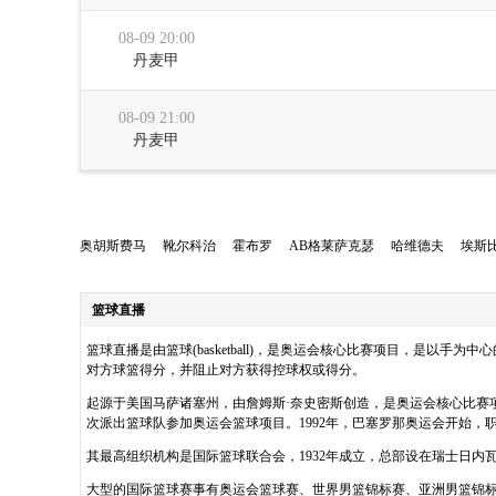
08-09 20:00
丹麦甲
08-09 21:00
丹麦甲
奥胡斯费马
靴尔科治
霍布罗
AB格莱萨克瑟
哈维德夫
埃斯
篮球直播
篮球直播是由篮球(basketball)，是奥运会核心比赛项目，是
对方球篮得分，并阻止对方获得控球权或得分。
起源于美国马萨诸塞州，由詹姆斯·奈史密斯创造，是奥运会核心比赛项目
次派出篮球队参加奥运会篮球项目。1992年，巴塞罗那奥运会开始，
其最高组织机构是国际篮球联合会，1932年成立，总部设在瑞士日内瓦
大型的国际篮球赛事有奥运会篮球赛、世界男篮锦标赛、亚洲男篮锦