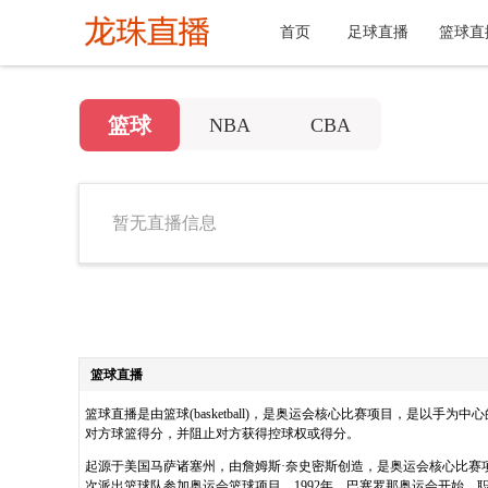
首页
足球直播
篮球直
篮球
NBA
CBA
暂无直播信息
篮球直播
篮球直播是由篮球(basketball)，是奥运会核心比赛项目，是
对方球篮得分，并阻止对方获得控球权或得分。
起源于美国马萨诸塞州，由詹姆斯·奈史密斯创造，是奥运会核心比赛项目
次派出篮球队参加奥运会篮球项目。1992年，巴塞罗那奥运会开始，