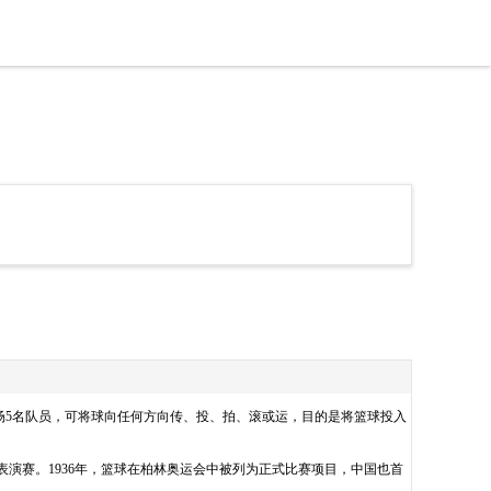
队出场5名队员，可将球向任何方向传、投、拍、滚或运，目的是将篮球投入
表演赛。1936年，篮球在柏林奥运会中被列为正式比赛项目，中国也首