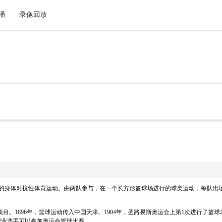
播
录像回放
以手为中心的身体对抗性体育运动。由两队参与，在一个长方形篮球场进行的球类运动，每
。1896年，篮球运动传入中国天津。1904年，圣路易斯奥运会上第1次进行了篮球
职业选手可以参加奥运会篮球比赛。