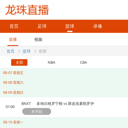
首页
足球
篮球
录像
直播
视频
首页
/
篮球
/
全部
全部
NBA
CBA
08-07 星期五
08-08 星期六
08-09 星期日
BNXT
多纳尔格罗宁根 vs 斯皮洛夏勒罗伊
01:00
未开始
08-10 星期一