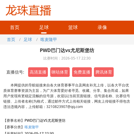
首页
足球
篮球
录像
首页
/
足球
/
喀麦隆甲
PWD巴门达vs尤尼斯堡坊
比赛时间：2026-05-17 22:30
直播信号:
高清直播
咪咕体育
免费直播
腾讯体育
本网提供的导航链接来自各大体育赛事平台及网友补充上传，以各大平台优
质体育赛事资源为主旨，为广大体育爱好者寻觅、收藏、分享、集合而成，如果
用户发现有更稳定流畅的信号源，欢迎以(当前页面链接、信号源名称、比赛信号
链接、上传者名称)为格式，通过邮件方式上传相关链接，网友上传链接不得包含
违法违规内容，上传邮箱：3210823907@qq.com
【赛事名称】
PWD巴门达VS尤尼斯堡坊
【赛事分类】
喀麦隆甲
【开赛时间】
2026-05-17 22:30