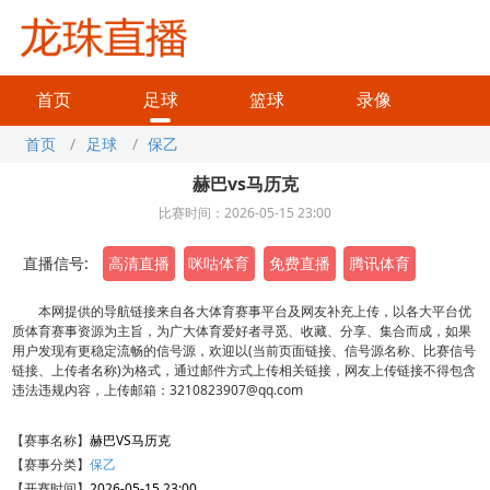
首页
足球
篮球
录像
首页
/
足球
/
保乙
赫巴vs马历克
比赛时间：2026-05-15 23:00
直播信号:
高清直播
咪咕体育
免费直播
腾讯体育
本网提供的导航链接来自各大体育赛事平台及网友补充上传，以各大平台优
质体育赛事资源为主旨，为广大体育爱好者寻觅、收藏、分享、集合而成，如果
用户发现有更稳定流畅的信号源，欢迎以(当前页面链接、信号源名称、比赛信号
链接、上传者名称)为格式，通过邮件方式上传相关链接，网友上传链接不得包含
违法违规内容，上传邮箱：3210823907@qq.com
【赛事名称】
赫巴VS马历克
【赛事分类】
保乙
【开赛时间】
2026-05-15 23:00