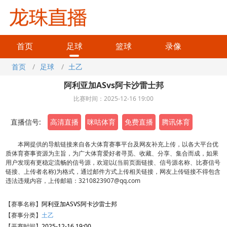
首页
足球
篮球
录像
首页
/
足球
/
土乙
阿利亚加ASvs阿卡沙雷士邦
比赛时间：2025-12-16 19:00
直播信号:
高清直播
咪咕体育
免费直播
腾讯体育
本网提供的导航链接来自各大体育赛事平台及网友补充上传，以各大平台优
质体育赛事资源为主旨，为广大体育爱好者寻觅、收藏、分享、集合而成，如果
用户发现有更稳定流畅的信号源，欢迎以(当前页面链接、信号源名称、比赛信号
链接、上传者名称)为格式，通过邮件方式上传相关链接，网友上传链接不得包含
违法违规内容，上传邮箱：3210823907@qq.com
【赛事名称】
阿利亚加ASVS阿卡沙雷士邦
【赛事分类】
土乙
【开赛时间】
2025-12-16 19:00