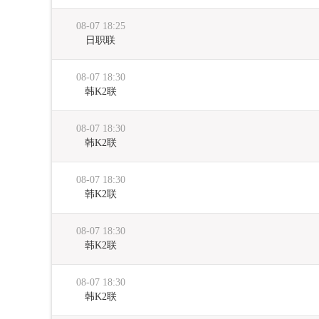
08-07 18:25
日职联
08-07 18:30
韩K2联
08-07 18:30
韩K2联
08-07 18:30
韩K2联
08-07 18:30
韩K2联
08-07 18:30
韩K2联