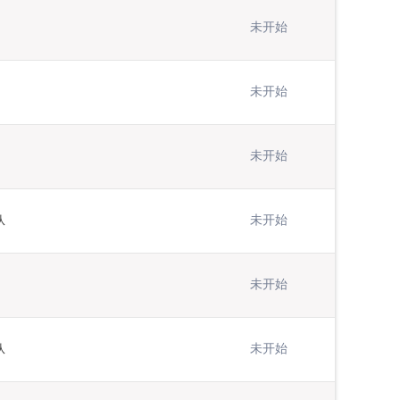
未开始
未开始
未开始
队
未开始
未开始
队
未开始