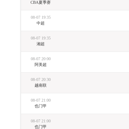
CBA夏季赛
08-07 19:35
中超
08-07 19:35
湘超
08-07 20:00
阿美超
08-07 20:30
越南联
08-07 21:00
也门甲
08-07 21:00
也门甲