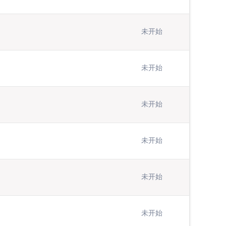
未开始
未开始
未开始
未开始
未开始
未开始