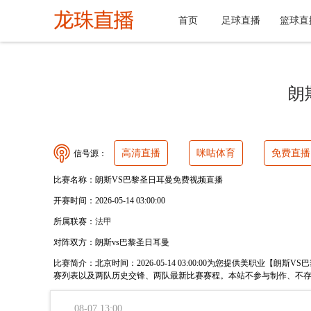
首页
足球直播
篮球直
朗
高清直播
咪咕体育
免费直播
信号源：
比赛名称：
朗斯VS巴黎圣日耳曼免费视频直播
开赛时间：
2026-05-14 03:00:00
所属联赛：
法甲
对阵双方：
朗斯vs巴黎圣日耳曼
比赛简介：
北京时间：2026-05-14 03:00:00为您提供美
赛列表以及两队历史交锋、两队最新比赛赛程。本站不参与制作、不
08-07 13:00