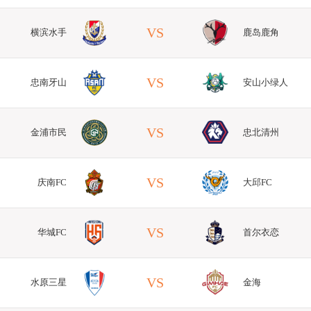
VS
横滨水手
鹿岛鹿角
VS
忠南牙山
安山小绿人
VS
金浦市民
忠北清州
VS
庆南FC
大邱FC
VS
华城FC
首尔衣恋
VS
水原三星
金海