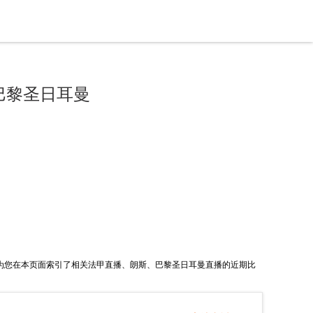
巴黎圣日耳曼
。本站还为您在本页面索引了相关法甲直播、朗斯、巴黎圣日耳曼直播的近期比