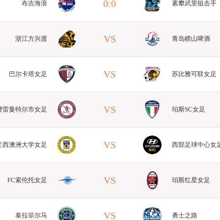
0:0
布吉海浪
素攀武里狙击手
VS
浙江方兴渡
青岛崂山啤酒
VS
巴尔卡塔女足
苏比雅可联女足
VS
费雷曼特尔市女足
珀斯SC女足
VS
兰西澳洲大学女足
西部足球中心女
VS
FC索伦托女足
珀斯红星女足
VS
泰拉菲尔马
勇士之路