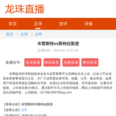
首页
足球
篮球
录像
首页
/
足球
/
法甲
布雷斯特vs斯特拉斯堡
比赛时间：2026-05-14 01:00
直播信号:
高清直播
咪咕体育
免费直播
腾讯体育
本网提供的导航链接来自各大体育赛事平台及网友补充上传，以各大平台优
质体育赛事资源为主旨，为广大体育爱好者寻觅、收藏、分享、集合而成，如果
用户发现有更稳定流畅的信号源，欢迎以(当前页面链接、信号源名称、比赛信号
链接、上传者名称)为格式，通过邮件方式上传相关链接，网友上传链接不得包含
违法违规内容，上传邮箱：3210823907@qq.com
【赛事名称】
布雷斯特VS斯特拉斯堡
【赛事分类】
法甲
【开赛时间】
2026-05-14 01:00