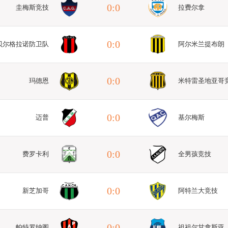
0:0
圭梅斯竞技
拉费尔拿
0:0
贝尔格拉诺防卫队
阿尔米兰提布朗
0:0
玛德恩
米特雷圣地亚哥
0:0
迈普
基尔梅斯
0:0
费罗卡利
全男孩竞技
0:0
新芝加哥
阿特兰大竞技
0:0
帕特罗纳图
祖祖尔甘拿斯亚