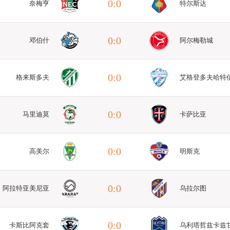
0:0
奈梅亨
特尔斯达
0:0
邓伯什
阿尔梅勒城
0:0
格来斯多夫
艾格登多夫哈特
0:0
马里迪莫
卡萨比亚
0:0
高美尔
明斯克
0:0
阿拉特亚美尼亚
乌拉尔图
0:0
卡斯比阿克套
乌利塔哲兹卡兹