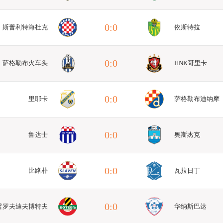
0:0
斯普利特海杜克
依斯特拉
0:0
萨格勒布火车头
HNK哥里卡
0:0
里耶卡
萨格勒布迪纳摩
0:0
鲁达士
奥斯杰克
0:0
比路朴
瓦拉日丁
0:0
普罗夫迪夫博特夫
华纳斯巴达