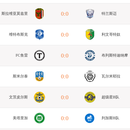
0:0
斯拉维亚莫兹里
特兰斯迈
0:0
维特布斯克
利文哥特奴
0:0
FC鱼雷
布列斯特迪纳摩
0:0
斯米尔泰
瓦尔米耶拉
0:0
文茨皮尔斯
超级星B队
0:0
美塔里加
列加斯B队