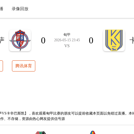
播
录像回放
匈甲
0
0
萨
2026-05-15 23:45
VS
腾讯体育
职业【尼尔吉哈萨VS卡辛巴斯凯】，喜欢观看匈甲比赛的朋友可以提前收藏本页面以免错过
制作、不存储，资源由热心网友提供信号源