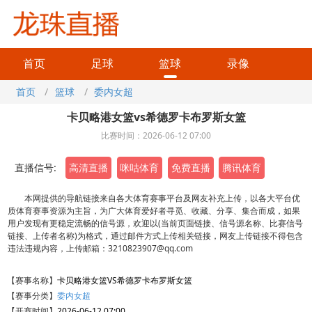
首页
足球
篮球
录像
首页
/
篮球
/
委内女超
卡贝略港女篮vs希德罗卡布罗斯女篮
比赛时间：2026-06-12 07:00
直播信号:
高清直播
咪咕体育
免费直播
腾讯体育
本网提供的导航链接来自各大体育赛事平台及网友补充上传，以各大平台优
质体育赛事资源为主旨，为广大体育爱好者寻觅、收藏、分享、集合而成，如果
用户发现有更稳定流畅的信号源，欢迎以(当前页面链接、信号源名称、比赛信号
链接、上传者名称)为格式，通过邮件方式上传相关链接，网友上传链接不得包含
违法违规内容，上传邮箱：3210823907@qq.com
【赛事名称】
卡贝略港女篮VS希德罗卡布罗斯女篮
【赛事分类】
委内女超
【开赛时间】
2026-06-12 07:00