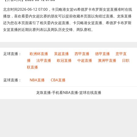
北京时间2026-06-12 07:00，卡贝略港女篮vs希德罗卡布罗斯女篮直播准时在线
播放，喜欢看委内女超比赛的朋友可以提前收藏本页面以免错过直播。龙珠直播
还为您在本页面索引了相关委内女超直播、卡贝略港女篮直播、希德罗卡布罗斯
女篮直播的近期比赛列表以及两队历史交锋、两队赛程。
足球直播：
欧洲杯直播
英超直播
西甲直播
德甲直播
意甲直
播
法甲直播
欧冠直播
中超直播
澳洲甲直播
日职
联直播
蓝球直播：
NBA直播
CBA直播
龙珠直播-手机看NBA直播-篮球在线直播