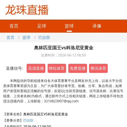
首页
足球
篮球
录像
首页
/
篮球
/
巴拉联
奥林匹亚国王vs科洛尼亚黄金
比赛时间：2026-06-12 06:50
直播信号:
高清直播
咪咕体育
免费直播
腾讯体育
本网提供的导航链接来自各大体育赛事平台及网友补充上传，以各大平台优
质体育赛事资源为主旨，为广大体育爱好者寻觅、收藏、分享、集合而成，如果
用户发现有更稳定流畅的信号源，欢迎以(当前页面链接、信号源名称、比赛信号
链接、上传者名称)为格式，通过邮件方式上传相关链接，网友上传链接不得包含
违法违规内容，上传邮箱：3210823907@qq.com
【赛事名称】
奥林匹亚国王VS科洛尼亚黄金
【赛事分类】
巴拉联
【开赛时间】
2026-06-12 06:50