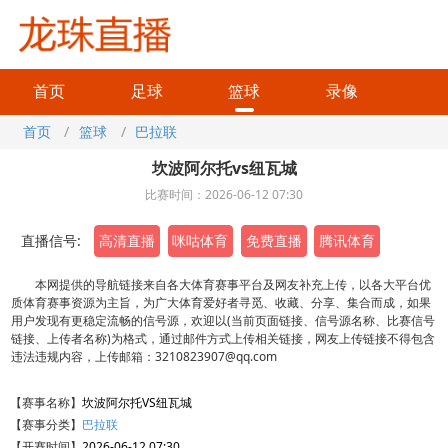
首页
足球
篮球
录像
首页
/
篮球
/
巴拉联
坎波阿尔托vs纽瓦城
比赛时间：2026-06-12 07:30
直播信号:
高清直播
咪咕体育
免费直播
腾讯体育
本网提供的导航链接来自各大体育赛事平台及网友补充上传，以各大平台优
质体育赛事资源为主旨，为广大体育爱好者寻觅、收藏、分享、集合而成，如果
用户发现有更稳定流畅的信号源，欢迎以(当前页面链接、信号源名称、比赛信号
链接、上传者名称)为格式，通过邮件方式上传相关链接，网友上传链接不得包含
违法违规内容，上传邮箱：3210823907@qq.com
【赛事名称】
坎波阿尔托VS纽瓦城
【赛事分类】
巴拉联
【开赛时间】
2026-06-12 07:30