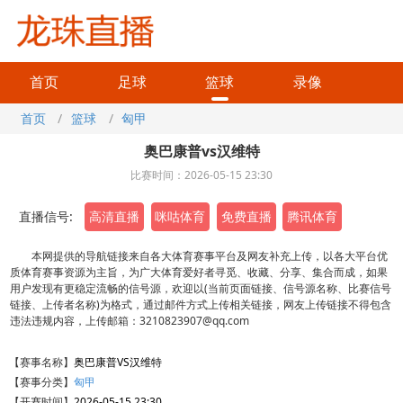
首页
足球
篮球
录像
首页
/
篮球
/
匈甲
奥巴康普vs汉维特
比赛时间：2026-05-15 23:30
直播信号:
高清直播
咪咕体育
免费直播
腾讯体育
本网提供的导航链接来自各大体育赛事平台及网友补充上传，以各大平台优
质体育赛事资源为主旨，为广大体育爱好者寻觅、收藏、分享、集合而成，如果
用户发现有更稳定流畅的信号源，欢迎以(当前页面链接、信号源名称、比赛信号
链接、上传者名称)为格式，通过邮件方式上传相关链接，网友上传链接不得包含
违法违规内容，上传邮箱：3210823907@qq.com
【赛事名称】
奥巴康普VS汉维特
【赛事分类】
匈甲
【开赛时间】
2026-05-15 23:30