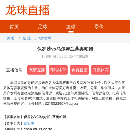
首页
足球
篮球
录像
首页
/
篮球
/
德篮甲
保罗沙vs乌尔姆兰蒂奥帕姆
比赛时间：2026-05-17 00:30
直播信号:
高清直播
咪咕体育
免费直播
腾讯体育
本网提供的导航链接来自各大体育赛事平台及网友补充上传，以各大平台优
质体育赛事资源为主旨，为广大体育爱好者寻觅、收藏、分享、集合而成，如果
用户发现有更稳定流畅的信号源，欢迎以(当前页面链接、信号源名称、比赛信号
链接、上传者名称)为格式，通过邮件方式上传相关链接，网友上传链接不得包含
违法违规内容，上传邮箱：3210823907@qq.com
【赛事名称】
保罗沙VS乌尔姆兰蒂奥帕姆
【赛事分类】
德篮甲
【开赛时间】
2026-05-17 00:30